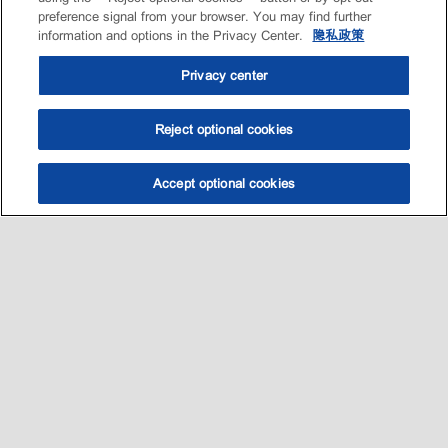
preference signal from your browser. You may find further
information and options in the Privacy Center.
隐私政策
Privacy center
Reject optional cookies
Accept optional cookies
选油助手
查找门店
联系我们
线上门店
Sitemap
联系我们
•
•