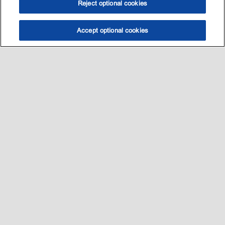
Reject optional cookies
Accept optional cookies
选油助手
查找门店
联系我们
线上门店
Sitemap
联系我们
•
•
Privacy center (Do not sell or share my personal information)
•
可访问性
•
隐私政策
•
条款和条件