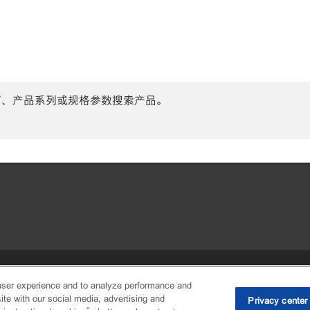
商、产品系列或规格参数搜索产品。
•
Privacy center (Do not sell or share
user experience and to analyze performance and
ite with our social media, advertising and
Privacy center