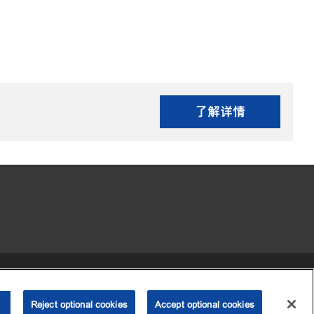
了解详情
•
•
•
 my personal information)
可访问性
隐私政策
条款和条件
Reject optional cookies
2003-
2026
埃克森美孚公司版权所有。保留所有权利。
Accept optional cookies