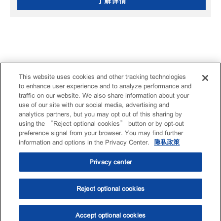
了解详情
This website uses cookies and other tracking technologies
to enhance user experience and to analyze performance and
traffic on our website. We also share information about your
use of our site with our social media, advertising and
analytics partners, but you may opt out of this sharing by
using the “Reject optional cookies” button or by opt-out
preference signal from your browser. You may find further
information and options in the Privacy Center.
隐私政策
Privacy center
Reject optional cookies
Accept optional cookies
选油助手
查找门店
联系我们
线上门店