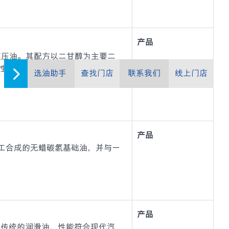
产品
型抗燃液压油。其配方以二甘醇为主要二
性和储存稳定性，可提供防锈和防
选油助手
查找门店
联系我们
线上门店
产品
自人工合成的无蜡碳氢基础油，并与一
产品
20W-50 是传统的润滑油，性能符合现代汽