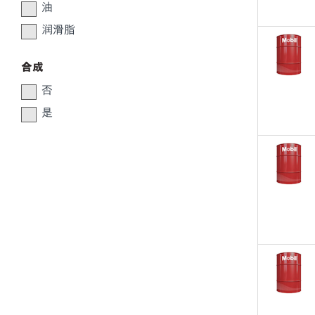
油
润滑脂
合成
否
是