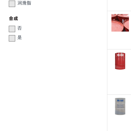
润滑脂
合成
否
是