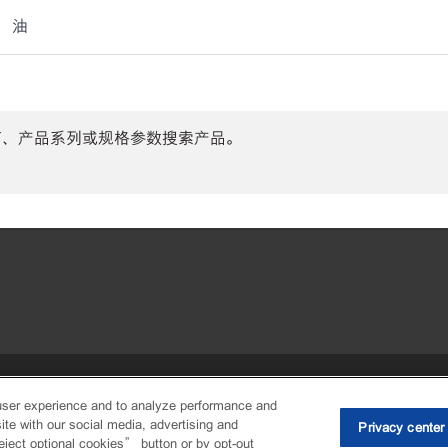
油
商、产品系列或规格参数搜索产品。
•
Privacy center (Do not sell or share
user experience and to analyze performance and
ite with our social media, advertising and
Privacy center
eject optional cookies” button or by opt-out