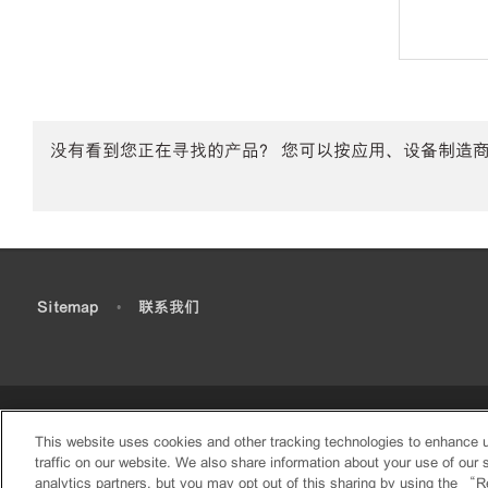
没有看到您正在寻找的产品？ 您可以按应用、设备制造
•
Sitemap
•
联系我们
This website uses cookies and other tracking technologies to enhance 
traffic on our website. We also share information about your use of our s
analytics partners, but you may opt out of this sharing by using the “R