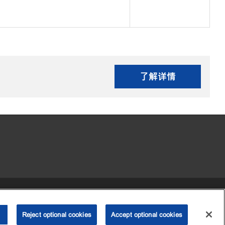
了解详情
•
•
•
 my personal information)
可访问性
隐私政策
条款和条件
Reject optional cookies
2003-
2026
埃克森美孚公司版权所有。保留所有权利。
Accept optional cookies
沪ICP备09048291号-4
沪公网安备 31010402004412号