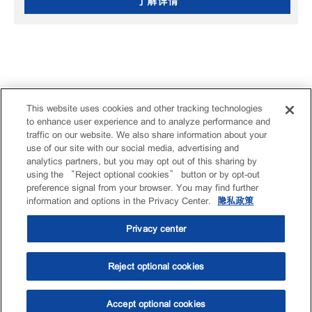
了解详情
This website uses cookies and other tracking technologies
to enhance user experience and to analyze performance and
traffic on our website. We also share information about your
use of our site with our social media, advertising and
analytics partners, but you may opt out of this sharing by
using the “Reject optional cookies” button or by opt-out
preference signal from your browser. You may find further
information and options in the Privacy Center.
隐私政策
Privacy center
Reject optional cookies
Accept optional cookies
选油助手
查找门店
联系我们
线上门店