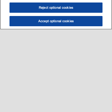
Reject optional cookies
Accept optional cookies
选油助手
查找门店
联系我们
线上门店
Sitemap
联系我们
•
•
Privacy center (Do not sell or share my personal information)
•
可访问性
•
隐私政策
•
条款和条件