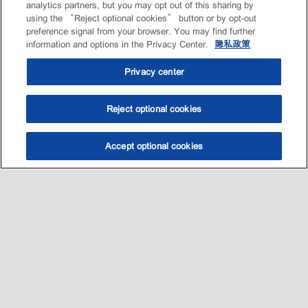
analytics partners, but you may opt out of this sharing by
using the “Reject optional cookies” button or by opt-out
preference signal from your browser. You may find further
information and options in the Privacy Center.
隐私政策
Privacy center
Reject optional cookies
Accept optional cookies
选油助手
查找门店
联系我们
线上门店
Sitemap
联系我们
•
•