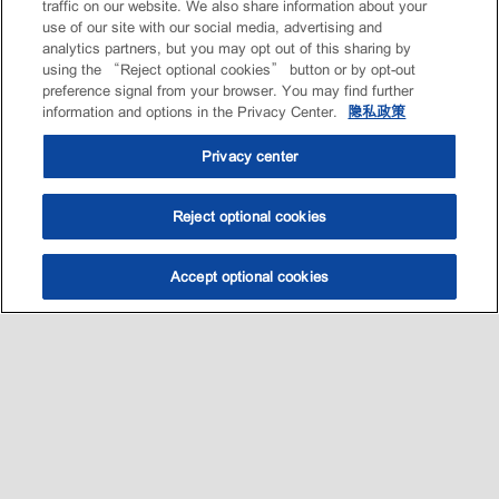
traffic on our website. We also share information about your
use of our site with our social media, advertising and
analytics partners, but you may opt out of this sharing by
using the “Reject optional cookies” button or by opt-out
preference signal from your browser. You may find further
information and options in the Privacy Center.
隐私政策
Privacy center
Reject optional cookies
Accept optional cookies
选油助手
查找门店
联系我们
线上门店
Sitemap
联系我们
•
•