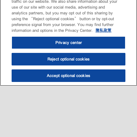
traffic on our website. We also share information about your
use of our site with our social media, advertising and
analytics partners, but you may opt out of this sharing by
using the “Reject optional cookies” button or by opt-out
preference signal from your browser. You may find further
information and options in the Privacy Center.
隐私政策
Privacy center
Reject optional cookies
Accept optional cookies
选油助手
查找门店
联系我们
线上门店
Sitemap
联系我们
•
•