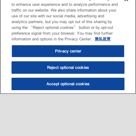
to enhance user experience and to analyze performance and
traffic on our website. We also share information about your
use of our site with our social media, advertising and
analytics partners, but you may opt out of this sharing by
using the “Reject optional cookies” button or by opt-out
preference signal from your browser. You may find further
information and options in the Privacy Center.
隐私政策
Privacy center
Reject optional cookies
Accept optional cookies
选油助手
查找门店
联系我们
线上门店
Sitemap
联系我们
•
•