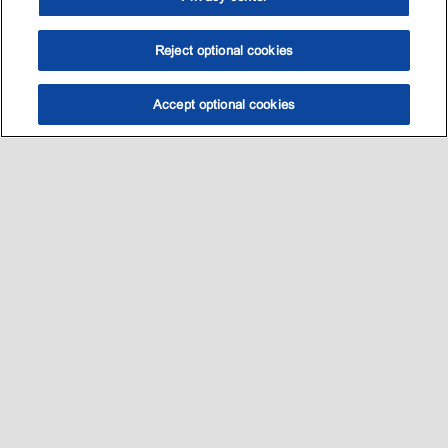
Reject optional cookies
Accept optional cookies
选油助手
查找门店
联系我们
线上门店
Sitemap
联系我们
•
•
Privacy center (Do not sell or share my personal information)