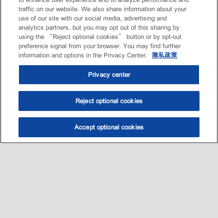
traffic on our website. We also share information about your
use of our site with our social media, advertising and
analytics partners, but you may opt out of this sharing by
using the “Reject optional cookies” button or by opt-out
preference signal from your browser. You may find further
information and options in the Privacy Center.
隐私政策
Privacy center
Reject optional cookies
Accept optional cookies
选油助手
查找门店
联系我们
线上门店
Sitemap
联系我们
•
•