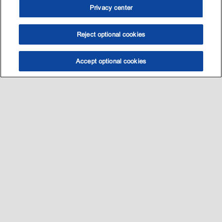
Privacy center
Reject optional cookies
Accept optional cookies
选油助手
查找门店
联系我们
线上门店
Sitemap
联系我们
•
•
Privacy center (Do not sell or share my personal information)