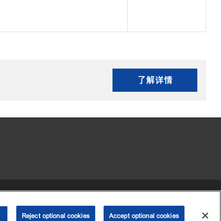
了解详情
•
•
•
 my personal information)
可访问性
隐私政策
条款和条件
Reject optional cookies
2003-
2026
埃克森美孚公司版权所有。保留所有权利。
Accept optional cookies