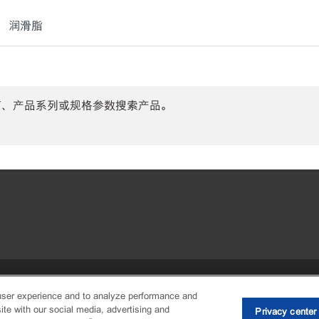
润滑脂
商、产品系列或规格参数搜索产品。
•
Privacy center (Do not sell or share
user experience and to analyze performance and
ite with our social media, advertising and
Privacy center