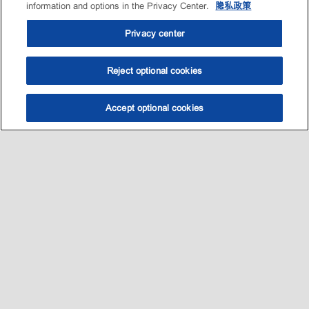
information and options in the Privacy Center.
隐私政策
Privacy center
Reject optional cookies
Accept optional cookies
选油助手
查找门店
联系我们
线上门店
Sitemap
联系我们
•
•