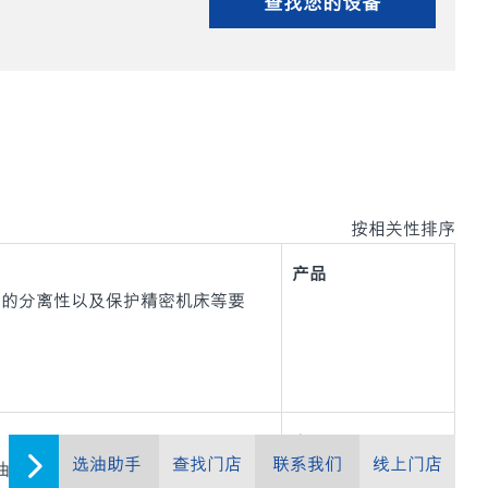
查找您的设备
按相关性排序
产品
溶性冷却剂的分离性以及保护精密机床等要
产品
选油助手
查找门店
联系我们
线上门店
磨液压油，用于温和操作条件和需要抗磨