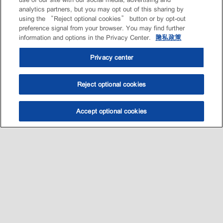
analytics partners, but you may opt out of this sharing by
using the “Reject optional cookies” button or by opt-out
preference signal from your browser. You may find further
information and options in the Privacy Center.
隐私政策
Privacy center
Reject optional cookies
Accept optional cookies
选油助手
查找门店
联系我们
线上门店
Sitemap
联系我们
•
•