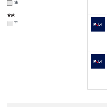
油
合成
否