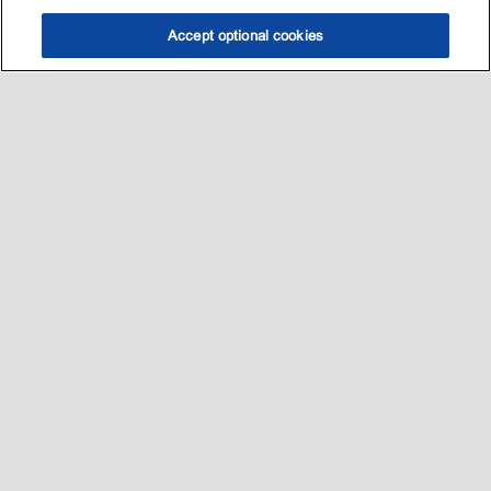
Accept optional cookies
选油助手
查找门店
联系我们
线上门店
Sitemap
联系我们
•
•
Privacy center (Do not sell or share my personal information)
•
可访问性
•
隐私政策
•
条款和条件
2003-
2026
埃克森美孚公司版权所有。保留所有权利。
沪ICP备09048291号-4
沪公网安备 31010402004412号