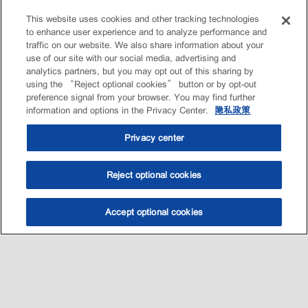
This website uses cookies and other tracking technologies
to enhance user experience and to analyze performance and
traffic on our website. We also share information about your
use of our site with our social media, advertising and
analytics partners, but you may opt out of this sharing by
using the “Reject optional cookies” button or by opt-out
preference signal from your browser. You may find further
information and options in the Privacy Center.
隐私政策
Privacy center
Reject optional cookies
Accept optional cookies
选油助手
查找门店
联系我们
线上门店
Sitemap
联系我们
•
•