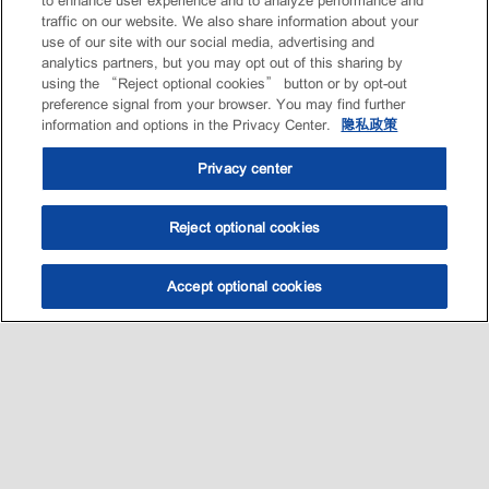
to enhance user experience and to analyze performance and
traffic on our website. We also share information about your
use of our site with our social media, advertising and
analytics partners, but you may opt out of this sharing by
using the “Reject optional cookies” button or by opt-out
preference signal from your browser. You may find further
information and options in the Privacy Center.
隐私政策
Privacy center
Reject optional cookies
Accept optional cookies
选油助手
查找门店
联系我们
线上门店
Sitemap
联系我们
•
•