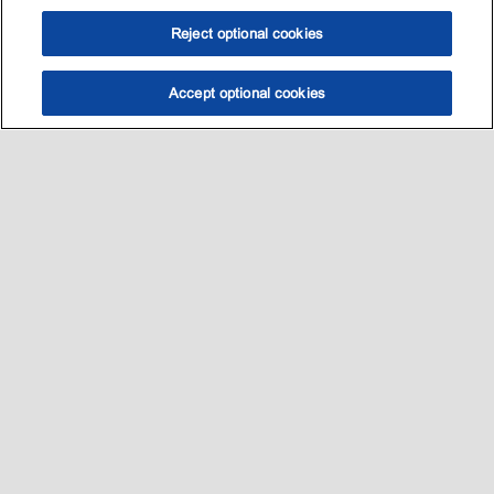
Reject optional cookies
Accept optional cookies
选油助手
查找门店
联系我们
线上门店
Sitemap
联系我们
•
•
Privacy center (Do not sell or share my personal information)
•
可访问性
•
隐私政策
•
条款和条件