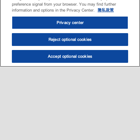
preference signal from your browser. You may find further
information and options in the Privacy Center.
隐私政策
Privacy center
Reject optional cookies
Accept optional cookies
选油助手
查找门店
联系我们
线上门店
Sitemap
联系我们
•
•