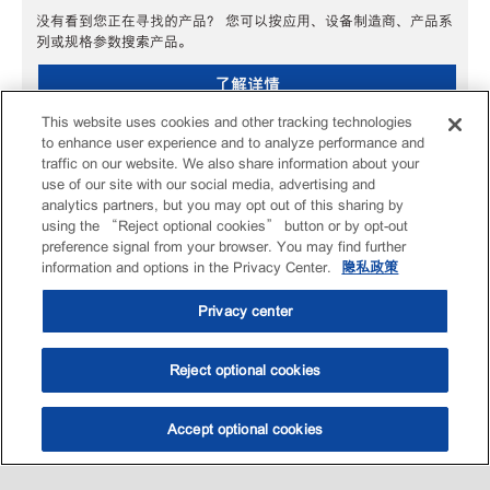
没有看到您正在寻找的产品？ 您可以按应用、设备制造商、产品系
列或规格参数搜索产品。
了解详情
This website uses cookies and other tracking technologies
to enhance user experience and to analyze performance and
traffic on our website. We also share information about your
use of our site with our social media, advertising and
analytics partners, but you may opt out of this sharing by
using the “Reject optional cookies” button or by opt-out
preference signal from your browser. You may find further
information and options in the Privacy Center.
隐私政策
Privacy center
Reject optional cookies
Accept optional cookies
选油助手
查找门店
联系我们
线上门店