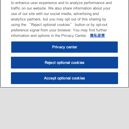
to enhance user experience and to analyze performance and
traffic on our website. We also share information about your
use of our site with our social media, advertising and
analytics partners, but you may opt out of this sharing by
using the “Reject optional cookies” button or by opt-out
preference signal from your browser. You may find further
information and options in the Privacy Center.
隐私政策
Privacy center
Reject optional cookies
Accept optional cookies
选油助手
查找门店
联系我们
线上门店
Sitemap
联系我们
•
•