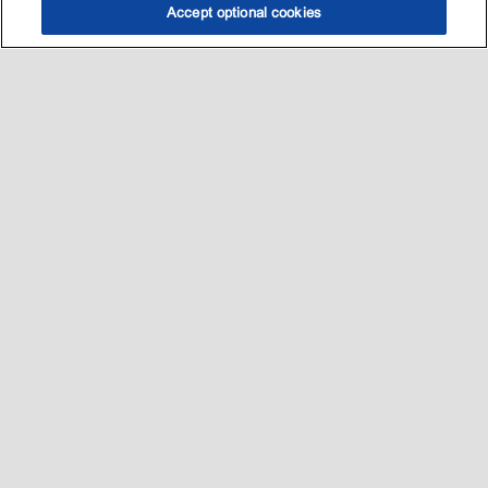
Accept optional cookies
选油助手
查找门店
联系我们
线上门店
Sitemap
联系我们
•
•
Privacy center (Do not sell or share my personal information)
•
可访问性
•
隐私政策
•
条款和条件
2003-
2026
埃克森美孚公司版权所有。保留所有权利。
沪ICP备09048291号-4
沪公网安备 31010402004412号