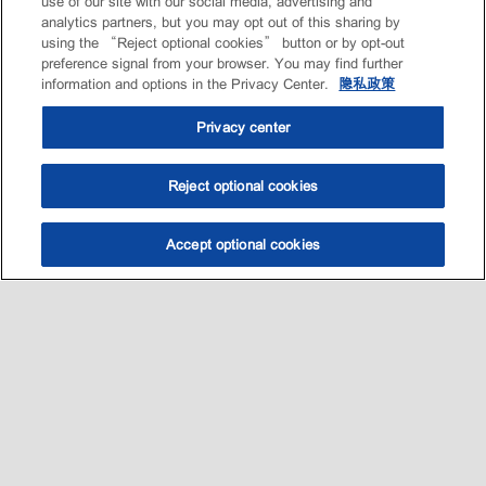
use of our site with our social media, advertising and
analytics partners, but you may opt out of this sharing by
using the “Reject optional cookies” button or by opt-out
preference signal from your browser. You may find further
information and options in the Privacy Center.
隐私政策
Privacy center
Reject optional cookies
Accept optional cookies
选油助手
查找门店
联系我们
线上门店
Sitemap
联系我们
•
•