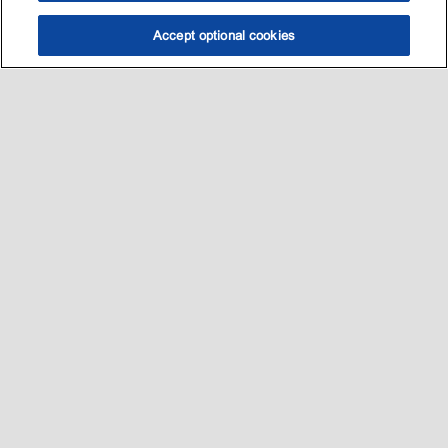
Accept optional cookies
选油助手
查找门店
联系我们
线上门店
Sitemap
联系我们
•
•
Privacy center (Do not sell or share my personal information)
•
可访问性
•
隐私政策
•
条款和条件
2003-
2026
埃克森美孚公司版权所有。保留所有权利。
沪ICP备09048291号-4
沪公网安备 31010402004412号