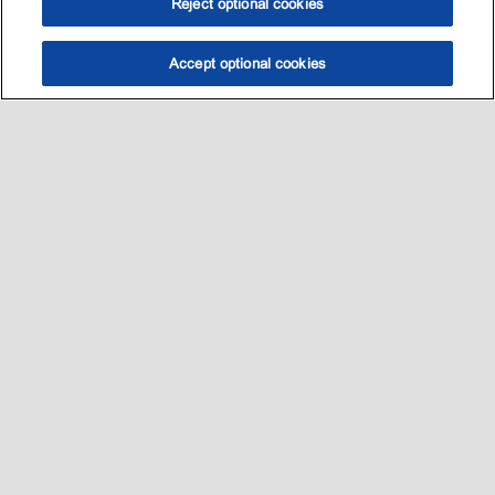
Reject optional cookies
Accept optional cookies
选油助手
查找门店
联系我们
线上门店
Sitemap
联系我们
•
•
Privacy center (Do not sell or share my personal information)
•
可访问性
•
隐私政策
•
条款和条件