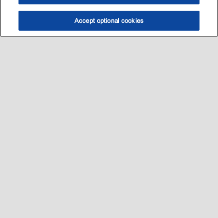
Accept optional cookies
选油助手
查找门店
联系我们
线上门店
Sitemap
联系我们
•
•
Privacy center (Do not sell or share my personal information)
•
可访问性
•
隐私政策
•
条款和条件
2003-
2026
埃克森美孚公司版权所有。保留所有权利。