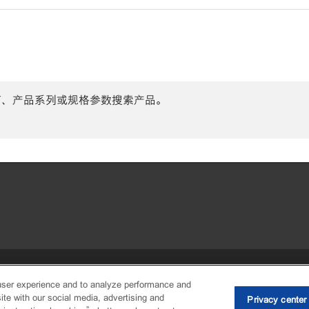
商、产品系列或规格参数搜索产品。
•
Privacy center (Do not sell or share
user experience and to analyze performance and
ite with our social media, advertising and
Privacy center