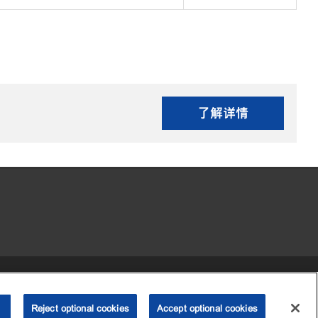
了解详情
•
•
•
 my personal information)
可访问性
隐私政策
条款和条件
Reject optional cookies
2003-
2026
埃克森美孚公司版权所有。保留所有权利。
Accept optional cookies