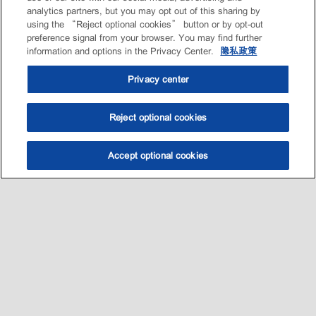
analytics partners, but you may opt out of this sharing by
using the “Reject optional cookies” button or by opt-out
preference signal from your browser. You may find further
information and options in the Privacy Center.
隐私政策
Privacy center
Reject optional cookies
Accept optional cookies
选油助手
查找门店
联系我们
线上门店
Sitemap
联系我们
•
•