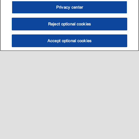
Privacy center
Reject optional cookies
Accept optional cookies
选油助手
查找门店
联系我们
线上门店
Sitemap
联系我们
•
•
Privacy center (Do not sell or share my personal information)