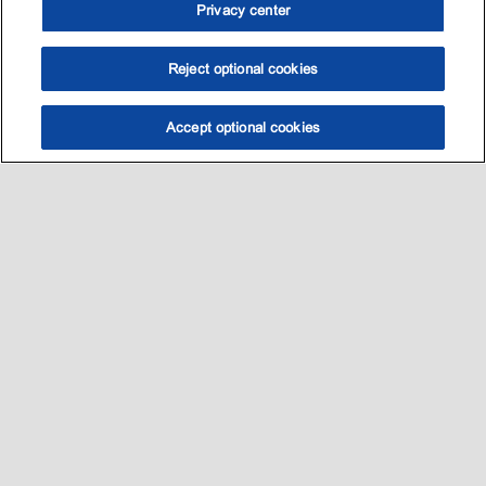
Privacy center
Reject optional cookies
Accept optional cookies
选油助手
查找门店
联系我们
线上门店
Sitemap
联系我们
•
•
Privacy center (Do not sell or share my personal information)