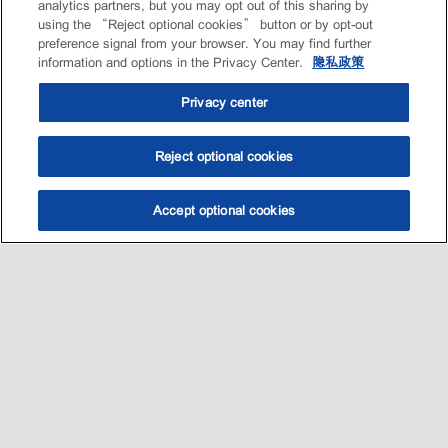
analytics partners, but you may opt out of this sharing by
using the “Reject optional cookies” button or by opt-out
preference signal from your browser. You may find further
information and options in the Privacy Center.
隐私政策
Privacy center
Reject optional cookies
Accept optional cookies
选油助手
查找门店
联系我们
线上门店
Sitemap
联系我们
•
•