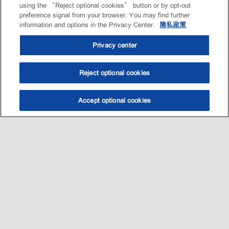
using the “Reject optional cookies” button or by opt-out
preference signal from your browser. You may find further
information and options in the Privacy Center.
隐私政策
Privacy center
Reject optional cookies
Accept optional cookies
选油助手
查找门店
联系我们
线上门店
Sitemap
联系我们
•
•