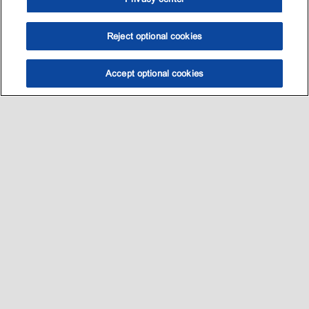
Reject optional cookies
Accept optional cookies
选油助手
查找门店
联系我们
线上门店
Sitemap
联系我们
•
•
Privacy center (Do not sell or share my personal information)