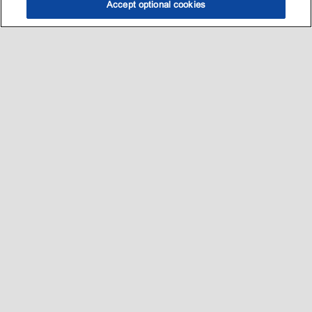
Accept optional cookies
选油助手
查找门店
联系我们
线上门店
Sitemap
联系我们
•
•
Privacy center (Do not sell or share my personal information)
•
可访问性
•
隐私政策
•
条款和条件
2003-
2026
埃克森美孚公司版权所有。保留所有权利。
沪ICP备09048291号-4
沪公网安备 31010402004412号