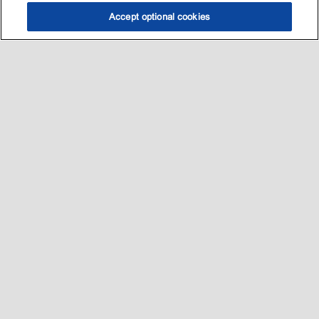
Accept optional cookies
选油助手
查找门店
联系我们
线上门店
Sitemap
联系我们
•
•
Privacy center (Do not sell or share my personal information)
•
可访问性
•
隐私政策
•
条款和条件
2003-
2026
埃克森美孚公司版权所有。保留所有权利。
沪ICP备09048291号-4
沪公网安备 31010402004412号