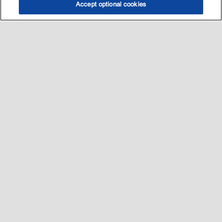
Accept optional cookies
选油助手
查找门店
联系我们
线上门店
Sitemap
联系我们
•
•
Privacy center (Do not sell or share my personal information)
•
可访问性
•
隐私政策
•
条款和条件
2003-
2026
埃克森美孚公司版权所有。保留所有权利。
沪ICP备09048291号-4
沪公网安备 31010402004412号