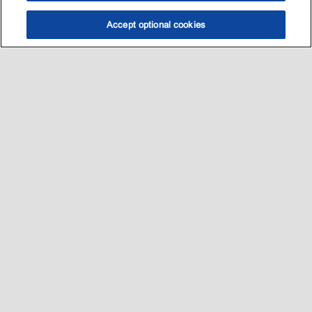
Accept optional cookies
选油助手
查找门店
联系我们
线上门店
Sitemap
联系我们
•
•
Privacy center (Do not sell or share my personal information)
•
可访问性
•
隐私政策
•
条款和条件
2003-
2026
埃克森美孚公司版权所有。保留所有权利。
沪ICP备09048291号-4
沪公网安备 31010402004412号