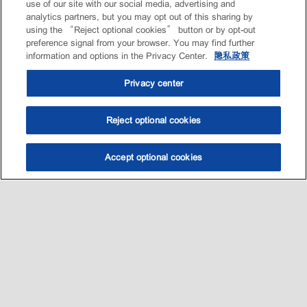
use of our site with our social media, advertising and
analytics partners, but you may opt out of this sharing by
using the “Reject optional cookies” button or by opt-out
preference signal from your browser. You may find further
information and options in the Privacy Center.
隐私政策
Privacy center
Reject optional cookies
Accept optional cookies
选油助手
查找门店
联系我们
线上门店
Sitemap
联系我们
•
•