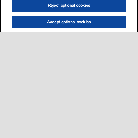
Reject optional cookies
Accept optional cookies
选油助手
查找门店
联系我们
线上门店
Sitemap
联系我们
•
•
Privacy center (Do not sell or share my personal information)
•
可访问性
•
隐私政策
•
条款和条件