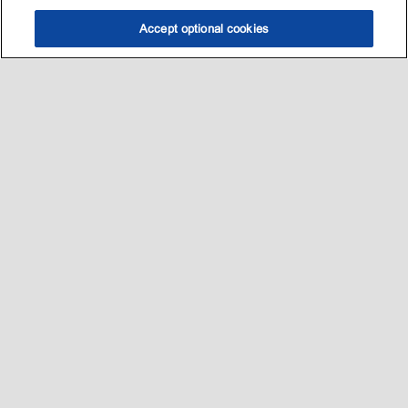
Accept optional cookies
选油助手
查找门店
联系我们
线上门店
Sitemap
联系我们
•
•
Privacy center (Do not sell or share my personal information)
•
可访问性
•
隐私政策
•
条款和条件
2003-
2026
埃克森美孚公司版权所有。保留所有权利。
沪ICP备09048291号-4
沪公网安备 31010402004412号