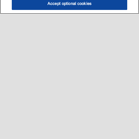
Accept optional cookies
选油助手
查找门店
联系我们
线上门店
Sitemap
联系我们
•
•
Privacy center (Do not sell or share my personal information)
•
可访问性
•
隐私政策
•
条款和条件
2003-
2026
埃克森美孚公司版权所有。保留所有权利。
沪ICP备09048291号-4
沪公网安备 31010402004412号