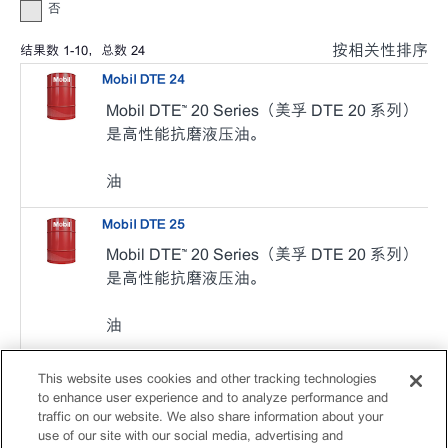
否
按相关性排序
结果数
1
-
10
，总数
24
Mobil DTE 24
Mobil DTE™ 20 Series（美孚 DTE 20 系列）
是高性能抗磨液压油。
油
Mobil DTE 25
Mobil DTE™ 20 Series（美孚 DTE 20 系列）
是高性能抗磨液压油。
油
Mobil DTE 26
This website uses cookies and other tracking technologies
Mobil DTE™ 20 Series（美孚 DTE 20 系列）
to enhance user experience and to analyze performance and
traffic on our website. We also share information about your
是高性能抗磨液压油。
use of our site with our social media, advertising and