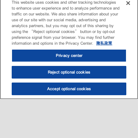
This website uses cookies and other tracking technologies
to enhance user experience and to analyze performance and
traffic on our website. We also share information about your
use of our site with our social media, advertising and
analytics partners, but you may opt out of this sharing by
using the “Reject optional cookies” button or by opt-out
preference signal from your browser. You may find further
information and options in the Privacy Center.
隐私政策
Privacy center
Reject optional cookies
Accept optional cookies
选油助手
查找门店
联系我们
线上门店
Sitemap
联系我们
•
•